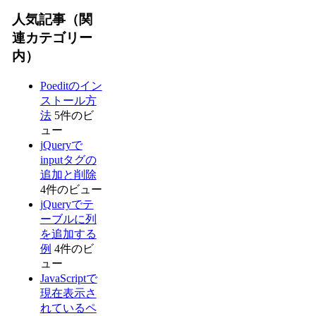
人気記事（関
連カテゴリー
内）
Poeditのイン
ストール方
法
5件のビ
ュー
jQueryで
inputタグの
追加と削除
4件のビュー
jQueryでテ
ーブルに列
を追加する
例
4件のビ
ュー
JavaScriptで
現在表示さ
れているペ