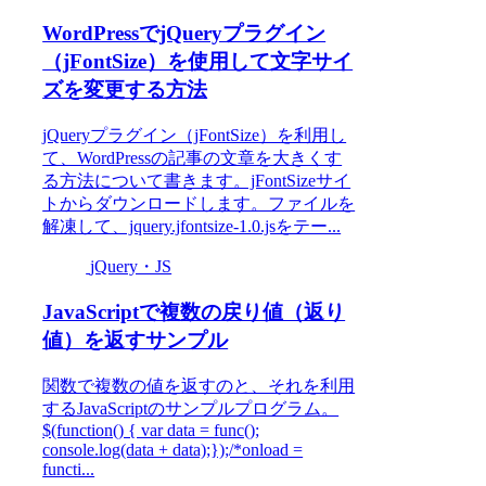
WordPressでjQueryプラグイン
（jFontSize）を使用して文字サイ
ズを変更する方法
jQueryプラグイン（jFontSize）を利用し
て、WordPressの記事の文章を大きくす
る方法について書きます。jFontSizeサイ
トからダウンロードします。ファイルを
解凍して、jquery.jfontsize-1.0.jsをテー...
jQuery・JS
JavaScriptで複数の戻り値（返り
値）を返すサンプル
関数で複数の値を返すのと、それを利用
するJavaScriptのサンプルプログラム。
$(function() { var data = func();
console.log(data + data);});/*onload =
functi...