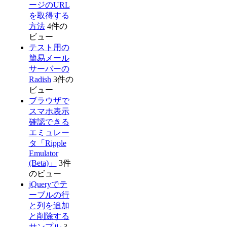
ージのURL
を取得する
方法
4件の
ビュー
テスト用の
簡易メール
サーバーの
Radish
3件の
ビュー
ブラウザで
スマホ表示
確認できる
エミュレー
タ「Ripple
Emulator
(Beta)」
3件
のビュー
jQueryでテ
ーブルの行
と列を追加
と削除する
サンプル
3