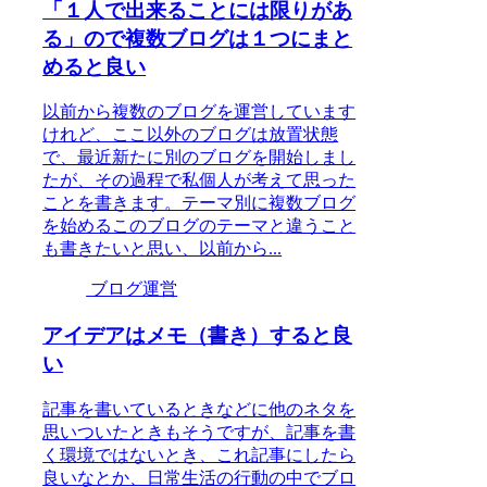
「１人で出来ることには限りがあ
る」ので複数ブログは１つにまと
めると良い
以前から複数のブログを運営しています
けれど、ここ以外のブログは放置状態
で、最近新たに別のブログを開始しまし
たが、その過程で私個人が考えて思った
ことを書きます。テーマ別に複数ブログ
を始めるこのブログのテーマと違うこと
も書きたいと思い、以前から...
ブログ運営
アイデアはメモ（書き）すると良
い
記事を書いているときなどに他のネタを
思いついたときもそうですが、記事を書
く環境ではないとき、これ記事にしたら
良いなとか、日常生活の行動の中でブロ