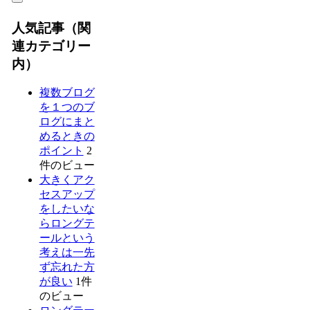
人気記事（関
連カテゴリー
内）
複数ブログ
を１つのブ
ログにまと
めるときの
ポイント
2
件のビュー
大きくアク
セスアップ
をしたいな
らロングテ
ールという
考えは一先
ず忘れた方
が良い
1件
のビュー