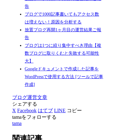
告
ブログで1000記事書いてもアクセス数
は増えない！原因を分析する
放置ブログ再開1ヶ月目の運営結果ご報
告
ブログは1つに絞り集中すべき理由【複
数ブログに取りくむと失敗する可能性
大】
Googleドキュメントで作成した記事を
WordPressで使用する方法 [ツールで記事
作成]
ブログ運営
文章
シェアする
X
Facebook
はてブ
LINE
コピー
tamaをフォローする
tama
関連記事