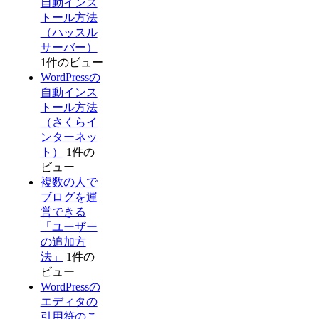
自動インス
トール方法
（ハッスル
サーバー）
1件のビュー
WordPressの
自動インス
トール方法
（さくらイ
ンターネッ
ト）
1件の
ビュー
複数の人で
ブログを運
営できる
「ユーザー
の追加方
法」
1件の
ビュー
WordPressの
エディタの
引用符のこ