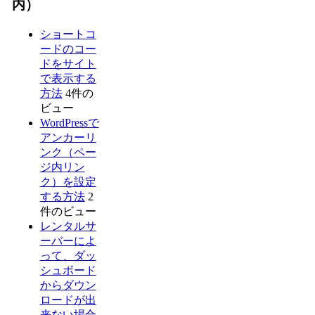
内）
ショートコ
ードのコー
ドをサイト
で表示する
方法
4件の
ビュー
WordPressで
アンカーリ
ンク（ペー
ジ内リン
ク）を設定
する方法
2
件のビュー
レンタルサ
ーバーによ
って、ダッ
シュボード
からダウン
ロードが出
来ない場合