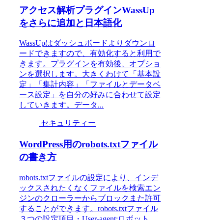
アクセス解析プラグインWassUp
をさらに追加と日本語化
WassUpはダッシュボードよりダウンロ
ードできますので、有効化すると利用で
きます。プラグインを有効後、オプショ
ンを選択します。大きくわけて「基本設
定」「集計内容」「ファイルとデータベ
ース設定」を自分の好みに合わせて設定
していきます。データ...
セキュリティー
WordPress用のrobots.txtファイル
の書き方
robots.txtファイルの設定により、インデ
ックスされたくなくファイルを検索エン
ジンのクローラーからブロックまた許可
することができます。robots.txtファイル
３つの設定項目・User-agent:ロボット