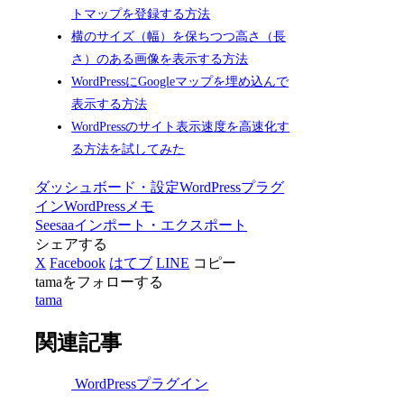
トマップを登録する方法
横のサイズ（幅）を保ちつつ高さ（長
さ）のある画像を表示する方法
WordPressにGoogleマップを埋め込んで
表示する方法
WordPressのサイト表示速度を高速化す
る方法を試してみた
ダッシュボード・設定
WordPressプラグ
イン
WordPressメモ
Seesaa
インポート・エクスポート
シェアする
X
Facebook
はてブ
LINE
コピー
tamaをフォローする
tama
関連記事
WordPressプラグイン