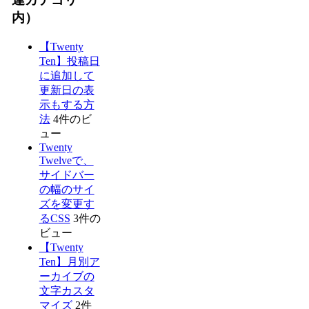
内）
【Twenty
Ten】投稿日
に追加して
更新日の表
示もする方
法
4件のビ
ュー
Twenty
Twelveで、
サイドバー
の幅のサイ
ズを変更す
るCSS
3件の
ビュー
【Twenty
Ten】月別ア
ーカイブの
文字カスタ
マイズ
2件