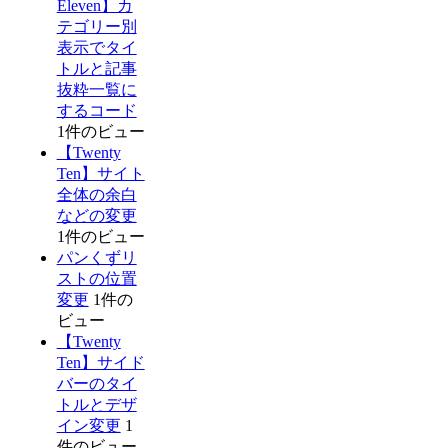
Eleven】カ
テゴリー別
表示でタイ
トルと記事
抜粋一覧に
するコード
1件のビュー
【Twenty
Ten】サイト
全体の余白
などの変更
1件のビュー
パンくずリ
ストの位置
変更
1件の
ビュー
【Twenty
Ten】サイド
バーのタイ
トルとデザ
イン変更
1
件のビュー