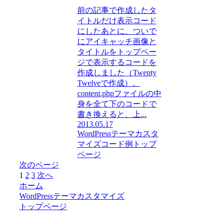
前の記事で作成したタ
イトルだけ表示コード
にしたあとに、ついで
にアイキャッチ画像と
タイトルをトップペー
ジで表示するコードを
作成しました（Twenty
Twelveで作成）。
content.phpファイルの中
身を全て下のコードで
書き換えると、上...
2013.05.17
WordPressテーマカスタ
マイズ
コード例
トップ
ページ
次のページ
1
2
3
次へ
ホーム
WordPressテーマカスタマイズ
トップページ