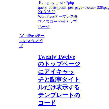
ド。query_posts<?php
query_posts('posts_per_page=5&cat=-32&page
2013.05.30
WordPressテーマカスタ
マイズ
コード例
トップ
ページ
WordPressテー
マカスタマイ
ズ
Twenty Twelve
のトップページ
にアイキャッ
チと記事タイト
ルだけ表示する
テンプレートの
コード