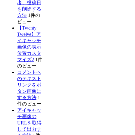
者、投稿日
を削除する
方法
1件の
ビュー
【Twenty
Twelve】ア
イキャッチ
画像の表示
位置カスタ
マイズ2
1件
のビュー
コメントへ
のテキスト
リンクをボ
タン画像に
する方法
1
件のビュー
アイキャッ
チ画像の
URLを取得
して出力す