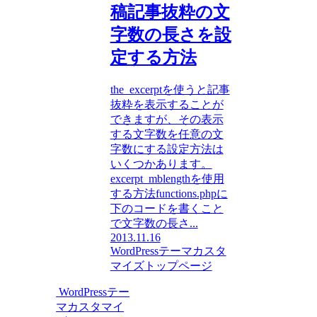
稿記事抜粋の文
字数の長さを設
定する方法
the_excerptを使うと記事
抜粋を表示することが
できますが、その表示
する文字数を任意の文
字数にする設定方法は
いくつかあります。
excerpt_mblengthを使用
する方法functions.phpに
下のコードを書くこと
で文字数の長さ...
2013.11.16
WordPressテーマカスタ
マイズ
トップページ
WordPressテー
マカスタマイ