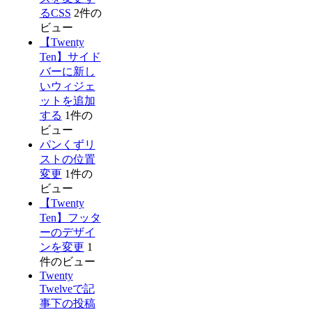
るCSS
2件の
ビュー
【Twenty
Ten】サイド
バーに新し
いウィジェ
ットを追加
する
1件の
ビュー
パンくずリ
ストの位置
変更
1件の
ビュー
【Twenty
Ten】フッタ
ーのデザイ
ンを変更
1
件のビュー
Twenty
Twelveで記
事下の投稿