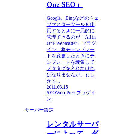
One SEO」
Google、Bingなどのウェ
ブマスターツールを使
用するときに一元的に
管理できるのが「All in
One Webmaster」プラグ
イン。将来テンプレー
トを変更したときにテ
ンプレートを編集して
メタタグを入れなけれ
ばなりませんが、もし
かす...
2011.03.15
SEO
WordPressプラグイ
ン
サーバー設定
レンタルサーバ
ーによって、ダ