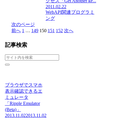
クセス「Get Another ke...
2011.02.22
WebAPI関連
プログラミ
ング
次のページ
前へ
1
…
149
150
151
152
次へ
記事検索
ブラウザでスマホ
表示確認できるエ
ミュレータ
「Ripple Emulator
(Beta)」
2013.11.02
2013.11.02