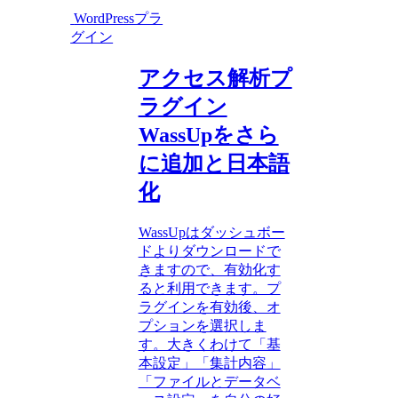
WordPressプラ
グイン
アクセス解析プ
ラグイン
WassUpをさら
に追加と日本語
化
WassUpはダッシュボー
ドよりダウンロードで
きますので、有効化す
ると利用できます。プ
ラグインを有効後、オ
プションを選択しま
す。大きくわけて「基
本設定」「集計内容」
「ファイルとデータベ