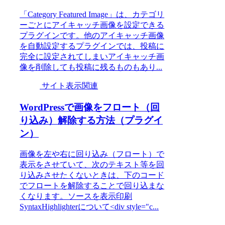
「Category Featured Image」は、カテゴリ
ーごとにアイキャッチ画像を設定できる
プラグインです。他のアイキャッチ画像
を自動設定するプラグインでは、投稿に
完全に設定されてしまいアイキャッチ画
像を削除しても投稿に残るものもあり...
サイト表示関連
WordPressで画像をフロート（回
り込み）解除する方法（プラグイ
ン）
画像を左や右に回り込み（フロート）で
表示をさせていて、次のテキスト等を回
り込みさせたくないときは、下のコード
でフロートを解除することで回り込まな
くなります。ソースを表示印刷
SyntaxHighlighterについて<div style="c...