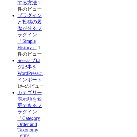
する方法
2
件のビュー
プラグイン
と投稿の履
歴が分るプ
ラグイン
「Simple
History」
1
件のビュー
Seesaaブロ
グ記事を
WordPressに
インポート
1件のビュー
カテゴリー
表示順を変
更できるプ
ラグイン
「Category
Order and
Taxonomy
Terms