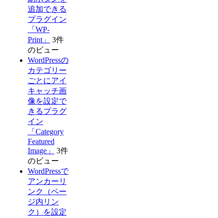
追加できる
プラグイン
「WP-
Print」
3件
のビュー
WordPressの
カテゴリー
ごとにアイ
キャッチ画
像を設定で
きるプラグ
イン
「Category
Featured
Image」
3件
のビュー
WordPressで
アンカーリ
ンク（ペー
ジ内リン
ク）を設定