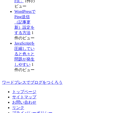
Fix」
1件の
ビュー
WordPressで
Ping送信
（記事更
新）設定を
する方法
1
件のビュー
JavaScriptを
圧縮してい
ると色々と
問題が発生
しやすい
1
件のビュー
ワードプレスでブログをつくろう
トップページ
サイトマップ
お問い合わせ
リンク
プライバシーポリシー