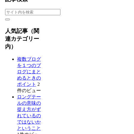
人気記事（関
連カテゴリー
内）
複数ブログ
を１つのブ
ログにまと
めるときの
ポイント
2
件のビュー
ロングテー
ルの意味の
捉え方がず
れているの
ではないか
ということ