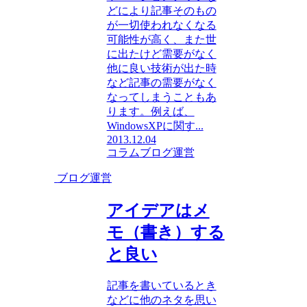
どにより記事そのもの
が一切使われなくなる
可能性が高く、また世
に出たけど需要がなく
他に良い技術が出た時
など記事の需要がなく
なってしまうこともあ
ります。例えば、
WindowsXPに関す...
2013.12.04
コラム
ブログ運営
ブログ運営
アイデアはメ
モ（書き）する
と良い
記事を書いているとき
などに他のネタを思い