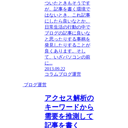
ついたときもそうです
が、記事を書く環境で
はないとき、これ記事
にしたら良いなとか、
日常生活の行動の中で
ブログの記事に良いな
と思ったりする事柄を
発見したりすることが
良くあります。そし
て、いざパソコンの前
に...
2013.09.22
コラム
ブログ運営
ブログ運営
アクセス解析の
キーワードから
需要を推測して
記事を書く