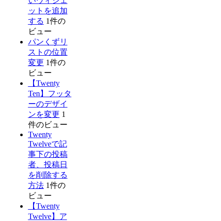
いウィジェ
ットを追加
する
1件の
ビュー
パンくずリ
ストの位置
変更
1件の
ビュー
【Twenty
Ten】フッタ
ーのデザイ
ンを変更
1
件のビュー
Twenty
Twelveで記
事下の投稿
者、投稿日
を削除する
方法
1件の
ビュー
【Twenty
Twelve】ア