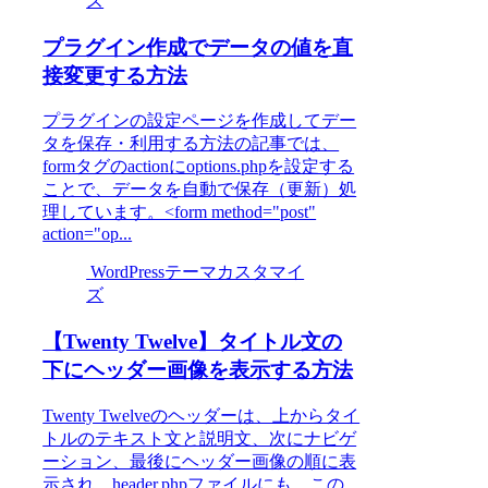
ズ
プラグイン作成でデータの値を直
接変更する方法
プラグインの設定ページを作成してデー
タを保存・利用する方法の記事では、
formタグのactionにoptions.phpを設定する
ことで、データを自動で保存（更新）処
理しています。<form method="post"
action="op...
WordPressテーマカスタマイ
ズ
【Twenty Twelve】タイトル文の
下にヘッダー画像を表示する方法
Twenty Twelveのヘッダーは、上からタイ
トルのテキスト文と説明文、次にナビゲ
ーション、最後にヘッダー画像の順に表
示され、header.phpファイルにも、この