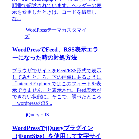
順番で記述されています。ヘッダーの表
示を変更したときは、コードを編集し
な...
WordPressテーマカスタマイ
ズ
WordPressでFeed、RSS表示エラ
ーになった時の対処方法
ブラウザでサイトをFeed/RSS形式で表示
してみたところ、下の画像にあるように
「Internet Explorer ではこのフィードを表
示できません」と表示され、Feed表示が
できない状態に。そこで、調べたところ
「wordpressのRS...
jQuery・JS
WordPressでjQueryプラグイン
（jFontSize）を使用して文字サイ