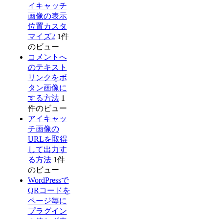
イキャッチ
画像の表示
位置カスタ
マイズ2
1件
のビュー
コメントへ
のテキスト
リンクをボ
タン画像に
する方法
1
件のビュー
アイキャッ
チ画像の
URLを取得
して出力す
る方法
1件
のビュー
WordPressで
QRコードを
ページ毎に
プラグイン