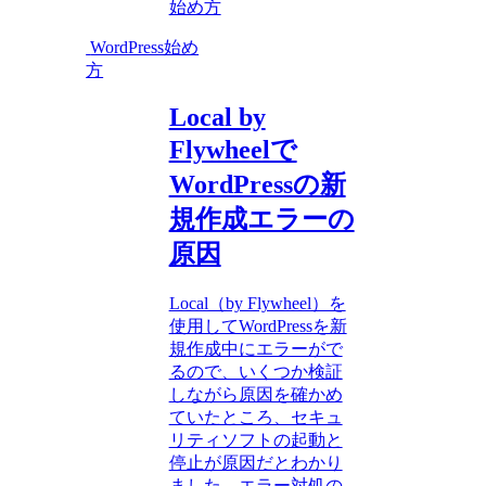
始め方
WordPress始め
方
Local by
Flywheelで
WordPressの新
規作成エラーの
原因
Local（by Flywheel）を
使用してWordPressを新
規作成中にエラーがで
るので、いくつか検証
しながら原因を確かめ
ていたところ、セキュ
リティソフトの起動と
停止が原因だとわかり
ました。エラー対処の