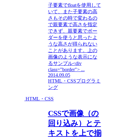
子要素でfloatを使用して
いて、また子要素の高
さもその時で変わるの
で親要素で高さを指定
できず、親要素でボー
ダーを使うと思ったよ
うな高さが得られない
ことがあります。上の
画像のような表示にな
るサンプル<div
class="border"> ...
2014.09.05
HTML・CSS
プログラミ
ング
HTML・CSS
CSSで画像（の
回り込み）とテ
キストを上で揃