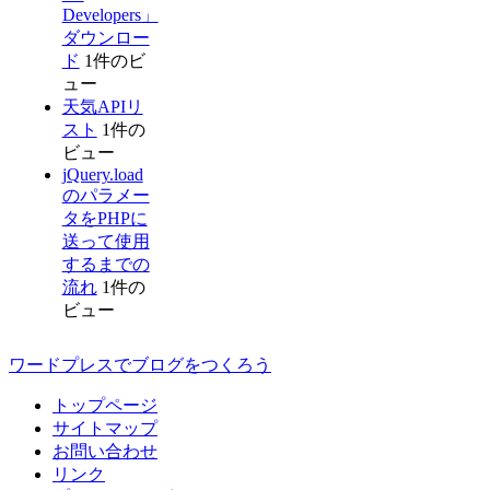
Developers」
ダウンロー
ド
1件のビ
ュー
天気APIリ
スト
1件の
ビュー
jQuery.load
のパラメー
タをPHPに
送って使用
するまでの
流れ
1件の
ビュー
ワードプレスでブログをつくろう
トップページ
サイトマップ
お問い合わせ
リンク