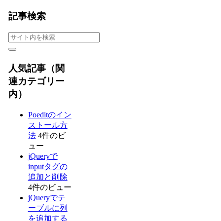
記事検索
人気記事（関
連カテゴリー
内）
Poeditのイン
ストール方
法
4件のビ
ュー
jQueryで
inputタグの
追加と削除
4件のビュー
jQueryでテ
ーブルに列
を追加する