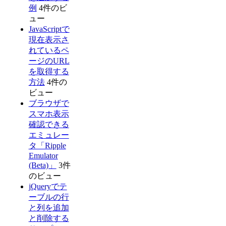
例
4件のビ
ュー
JavaScriptで
現在表示さ
れているペ
ージのURL
を取得する
方法
4件の
ビュー
ブラウザで
スマホ表示
確認できる
エミュレー
タ「Ripple
Emulator
(Beta)」
3件
のビュー
jQueryでテ
ーブルの行
と列を追加
と削除する