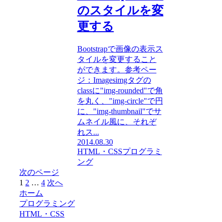
のスタイルを変
更する
Bootstrapで画像の表示ス
タイルを変更すること
ができます。参考ペー
ジ：Imagesimgタグの
classに"img-rounded"で角
を丸く、"img-circle"で円
に、"img-thumbnail"でサ
ムネイル風に、それぞ
れス...
2014.08.30
HTML・CSS
プログラミ
ング
次のページ
1
2
…
4
次へ
ホーム
プログラミング
HTML・CSS