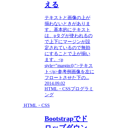
える
テキストと画像の上が
揃わないときがありま
す。基本的にテキスト
は、pタグが使われるの
で上下にマージンが設
定されているので無効
にすることで上が揃い
ます。<p
style="margin:0;">テキス
ト</p>参考例画像を左に
フロートさせた下の...
2014.09.02
HTML・CSS
プログラミ
ング
HTML・CSS
Bootstrapでド
ロップダウン