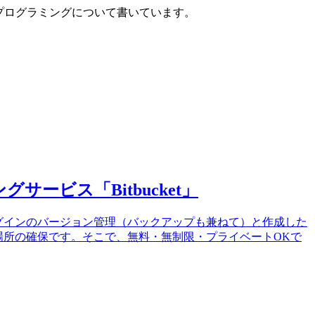
PIプログラミングについて書いています。
ービス「Bitbucket」
グインのバージョン管理（バックアップも兼ねて）と作成した
場所の確保です。そこで、無料・無制限・プライベートOKで