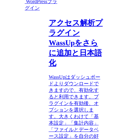
WordPressプラ
グイン
アクセス解析プ
ラグイン
WassUpをさら
に追加と日本語
化
WassUpはダッシュボー
ドよりダウンロードで
きますので、有効化す
ると利用できます。プ
ラグインを有効後、オ
プションを選択しま
す。大きくわけて「基
本設定」「集計内容」
「ファイルとデータベ
ース設定」を自分の好