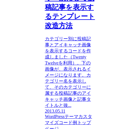
稿記事を表示す
るテンプレート
改造方法
カテゴリー別に投稿記
事とアイキャッチ画像
を表示するコードを作
成しました（Twenty
Twelveを利用）。下の
画像が、表示されるイ
メージになります。カ
テゴリー名を表示し
て、そのカテゴリーに
属する投稿記事のアイ
キャッチ画像と記事タ
イトルと抜...
2013.05.11
WordPressテーマカスタ
マイズ
コード例
トップ
ページ