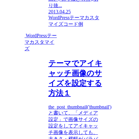
り抜...
2013.04.25
WordPressテーマカスタ
マイズ
コード例
WordPressテー
マカスタマイ
ズ
テーマでアイキ
ャッチ画像のサ
イズを設定する
方法１
the_post_thumbnail('thumbnail')
と書いて、「メディア
設定」で画像サイズの
設定をしてアイキャッ
チ画像を表示しても、
大きさ・横幅がバラバ