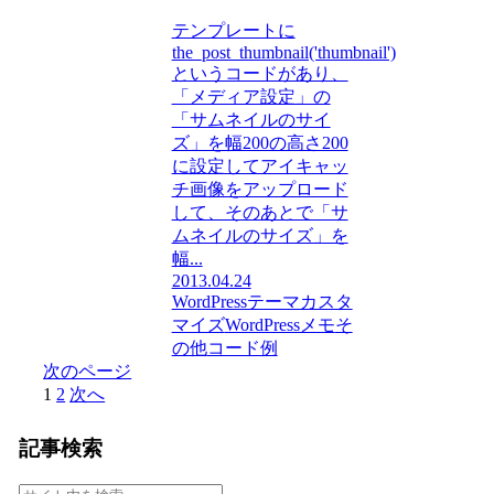
テンプレートに
the_post_thumbnail('thumbnail')
というコードがあり、
「メディア設定」の
「サムネイルのサイ
ズ」を幅200の高さ200
に設定してアイキャッ
チ画像をアップロード
して、そのあとで「サ
ムネイルのサイズ」を
幅...
2013.04.24
WordPressテーマカスタ
マイズ
WordPressメモ
そ
の他
コード例
次のページ
1
2
次へ
記事検索